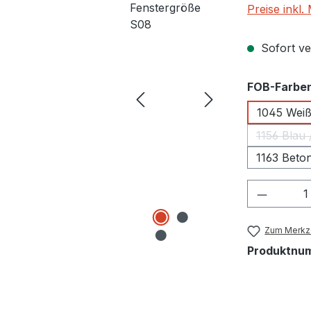
Preise inkl
Sofort ver
FOB-Farbe
1045 Weiß
1156 B
1163 Beto
Produkt
Zum Merkze
Produktnu