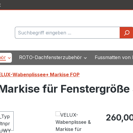
t
hör
ROTO-Dachfensterzubehör
Fussmatten von
ELUX-Wabenplissee+ Markise FOP
arkise für Fenstergröße
Regulärer Pr
260,00