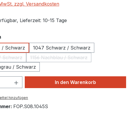
. MwSt. zzgl. Versandkosten
fügbar, Lieferzeit: 10-15 Tage
auswählen
n
 / Schwarz
1047 Schwarz / Schwarz
lau / Schwarz
1156 Nachblau / Schwarz
(Diese Option ist zurzeit nicht verfügbar.)
(Diese Option ist zurzeit nicht verfügb
ngrau / Schwarz
 Anzahl: Gib den gewünschten Wert ein 
In den Warenkorb
ttel hinzufügen
mmer:
FOP.S08.1045S