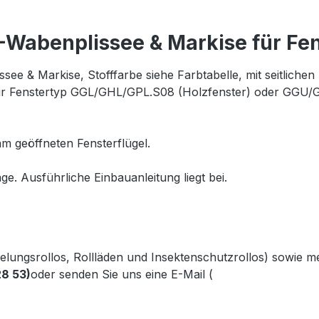
Wabenplissee & Markise für Fe
e & Markise, Stofffarbe siehe Farbtabelle, mit seitlich
ür Fenstertyp GGL/GHL/GPL.S08 (Holzfenster) oder GGU/G
m geöffneten Fensterflügel.
ge. Ausführliche Einbauanleitung liegt bei.
kelungsrollos, Rollläden und Insektenschutzrollos) sowie 
28 53)
oder senden Sie uns eine E-Mail (
info@gabler-bayreu
.gabler-bayreuth.de/Produkte/VELUX-Innenzubehoer.htm