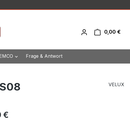
0,00 €
War
 EMCO
Frage & Antwort
 S08
VELUX
eis:
 €