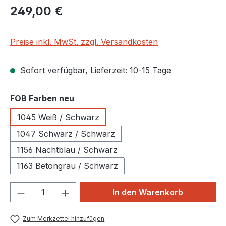
Regulärer Preis:
249,00 €
Preise inkl. MwSt. zzgl. Versandkosten
Sofort verfügbar, Lieferzeit: 10-15 Tage
auswählen
FOB Farben neu
1045 Weiß / Schwarz
1047 Schwarz / Schwarz
1156 Nachtblau / Schwarz
1163 Betongrau / Schwarz
Produkt Anzahl: Gib den gewünschten We
In den Warenkorb
Zum Merkzettel hinzufügen