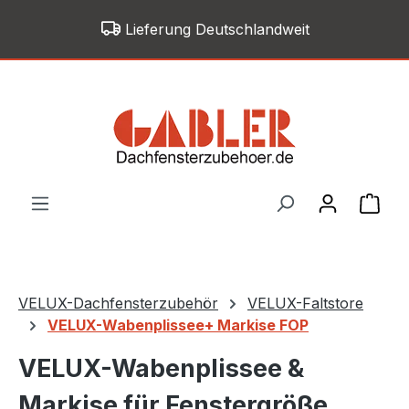
Zum Hauptinhalt springen
Lieferung Deutschlandweit
War
VELUX-Dachfensterzubehör
VELUX-Faltstore
VELUX-Wabenplissee+ Markise FOP
VELUX-Wabenplissee &
Markise für Fenstergröße