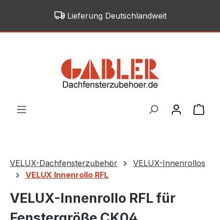
Zum Hauptinhalt springen
Lieferung Deutschlandweit
War
VELUX-Dachfensterzubehör
VELUX-Innenrollos
VELUX Innenrollo RFL
VELUX-Innenrollo RFL für
Fenstergröße CK04