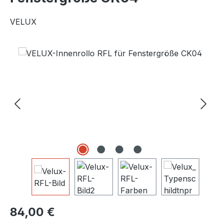
VELUX
Bildergalerie überspringen
Regulärer Preis:
84,00 €