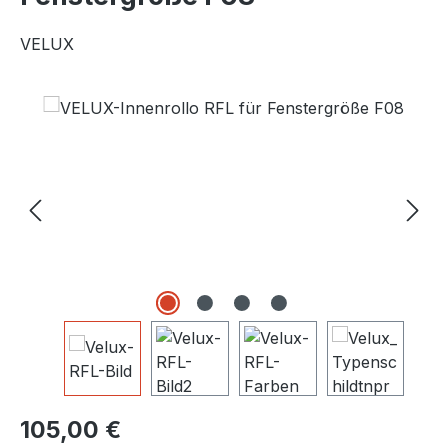
VELUX
Bildergalerie überspringen
Regulärer Preis:
105,00 €