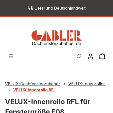
Zum Hauptinhalt springen
Lieferung Deutschlandweit
War
VELUX-Dachfensterzubehör
VELUX-Innenrollos
VELUX Innenrollo RFL
VELUX-Innenrollo RFL für
Fenstergröße F08