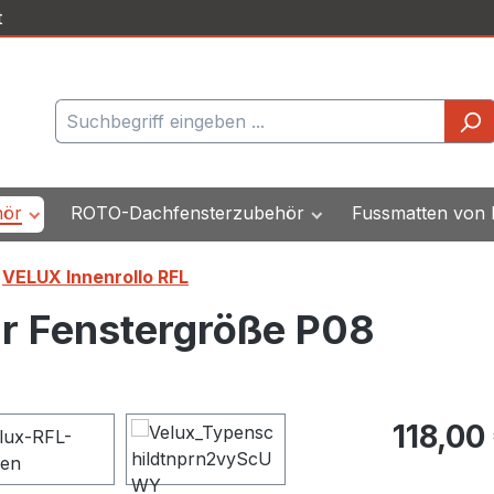
t
hör
ROTO-Dachfensterzubehör
Fussmatten von
VELUX Innenrollo RFL
ür Fenstergröße P08
Regulärer Pr
118,00