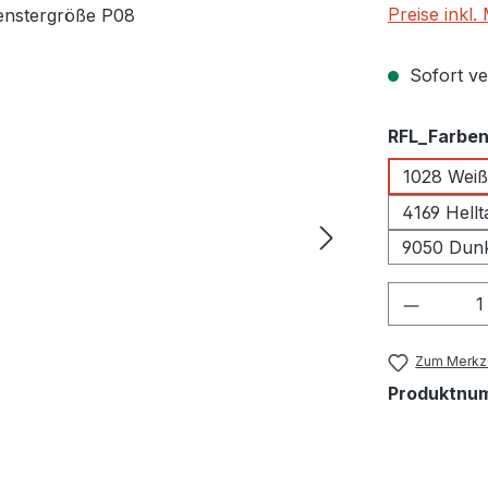
Preise inkl
Sofort ver
RFL_Farbe
1028 Weiß
4169 Hell
9050 Dunk
Produkt
Zum Merkze
Produktnu