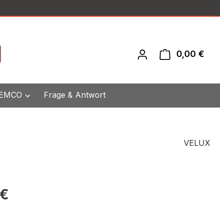
0,00 €
War
 EMCO
Frage & Antwort
VELUX
eis:
 €