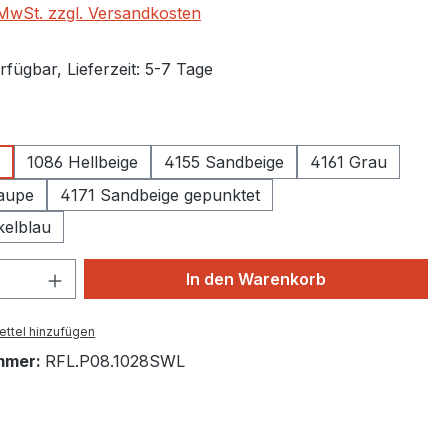
. MwSt. zzgl. Versandkosten
fügbar, Lieferzeit: 5-7 Tage
auswählen
n
1086 Hellbeige
4155 Sandbeige
4161 Grau
taupe
4171 Sandbeige gepunktet
elblau
 Anzahl: Gib den gewünschten Wert ein 
In den Warenkorb
ttel hinzufügen
mmer:
RFL.P08.1028SWL