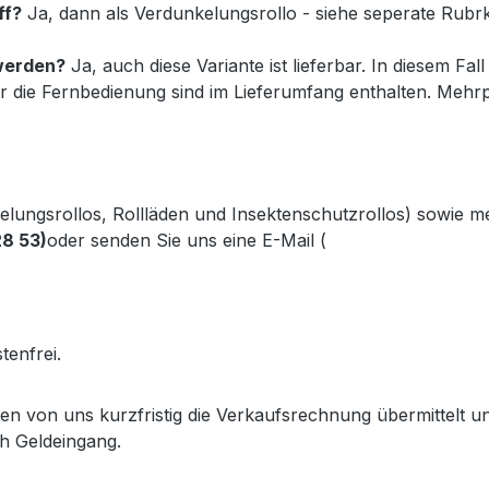
ff?
Ja, dann als Verdunkelungsrollo - siehe seperate Rubrk
 werden?
Ja, auch diese Variante ist lieferbar. In diesem Fal
r die Fernbedienung sind im Lieferumfang enthalten. Mehrp
kelungsrollos, Rollläden und Insektenschutzrollos) sowie 
28 53)
oder senden Sie uns eine E-Mail (
info@gabler-bayreu
.gabler-bayreuth.de/Produkte/VELUX-Innenzubehoer.htm
tenfrei.
lten von uns kurzfristig die Verkaufsrechnung übermittel
h Geldeingang.