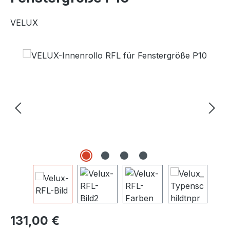
VELUX
Bildergalerie überspringen
Regulärer Preis:
131,00 €