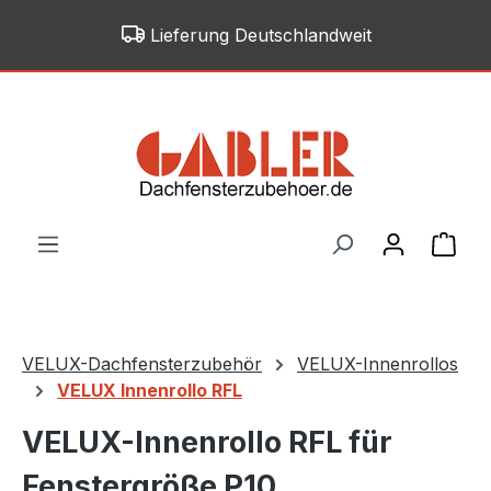
Zum Hauptinhalt springen
Lieferung Deutschlandweit
War
VELUX-Dachfensterzubehör
VELUX-Innenrollos
VELUX Innenrollo RFL
VELUX-Innenrollo RFL für
Fenstergröße P10