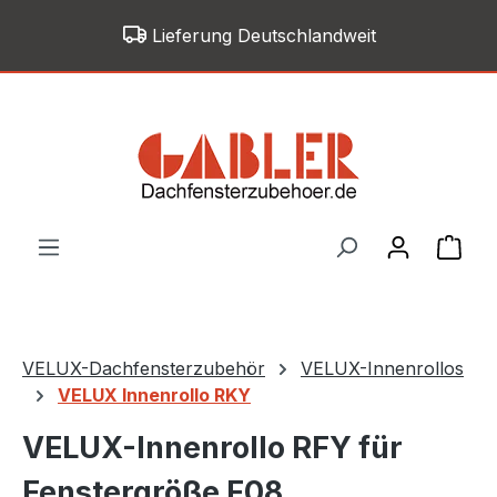
Zum Hauptinhalt springen
Lieferung Deutschlandweit
War
VELUX-Dachfensterzubehör
VELUX-Innenrollos
VELUX Innenrollo RKY
VELUX-Innenrollo RFY für
Fenstergröße F08