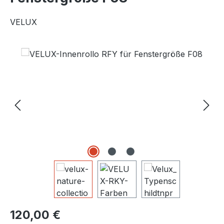
VELUX
Bildergalerie überspringen
Regulärer Preis:
120,00 €