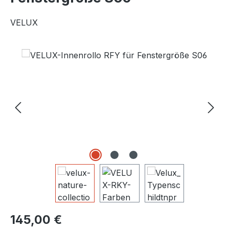
VELUX
Bildergalerie überspringen
Regulärer Preis:
145,00 €