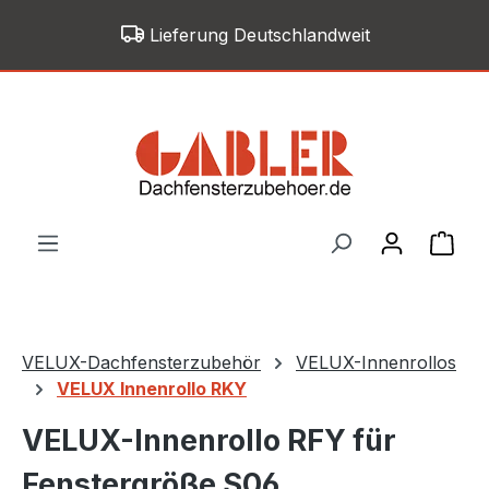
Zum Hauptinhalt springen
Lieferung Deutschlandweit
War
VELUX-Dachfensterzubehör
VELUX-Innenrollos
VELUX Innenrollo RKY
VELUX-Innenrollo RFY für
Fenstergröße S06