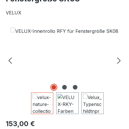
VELUX
Bildergalerie überspringen
Regulärer Preis:
153,00 €