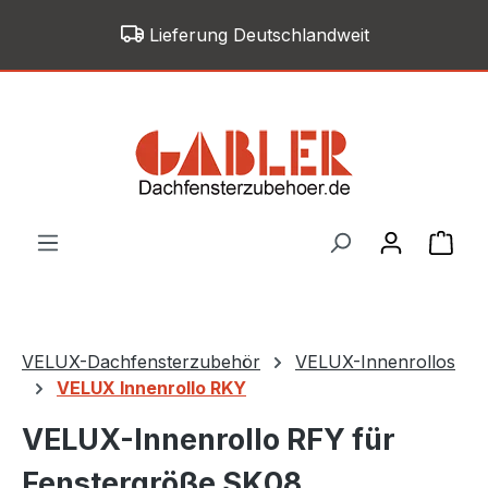
Zum Hauptinhalt springen
Lieferung Deutschlandweit
War
VELUX-Dachfensterzubehör
VELUX-Innenrollos
VELUX Innenrollo RKY
VELUX-Innenrollo RFY für
Fenstergröße SK08