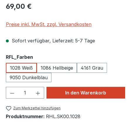
Regulärer Preis:
69,00 €
Preise inkl. MwSt. zzgl. Versandkosten
Sofort verfügbar, Lieferzeit: 5-7 Tage
auswählen
RFL_Farben
1028 Weiß
1086 Hellbeige
4161 Grau
9050 Dunkelblau
Produkt Anzahl: Gib den gewünschten We
In den Warenkorb
Zum Merkzettel hinzufügen
Produktnummer:
RHL.SK00.1028