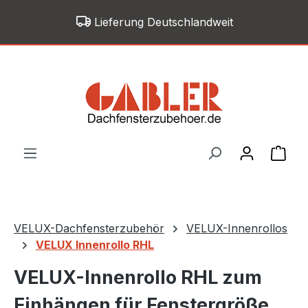
Zum Hauptinhalt springen
Lieferung Deutschlandweit
War
VELUX-Dachfensterzubehör
VELUX-Innenrollos
VELUX Innenrollo RHL
VELUX-Innenrollo RHL zum
Einhängen für Fenstergröße