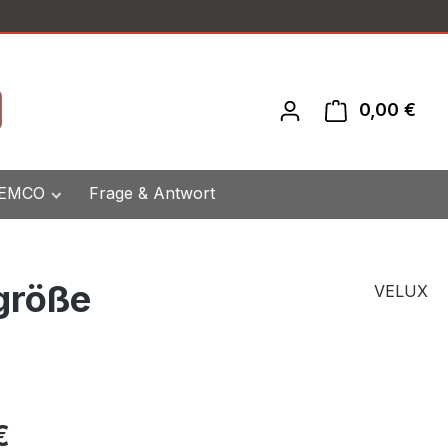
0,00 €
War
 EMCO
Frage & Antwort
größe
VELUX
eis:
€