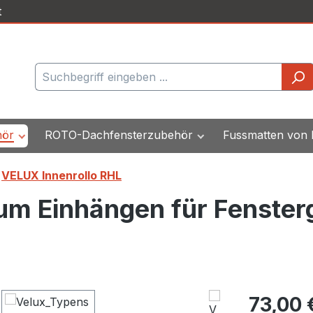
t
hör
ROTO-Dachfensterzubehör
Fussmatten von
VELUX Innenrollo RHL
um Einhängen für Fenster
Regulärer Pr
73,00 