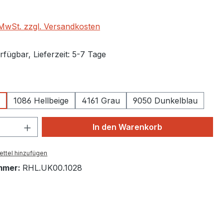
. MwSt. zzgl. Versandkosten
fügbar, Lieferzeit: 5-7 Tage
auswählen
n
1086 Hellbeige
4161 Grau
9050 Dunkelblau
 Anzahl: Gib den gewünschten Wert ein 
In den Warenkorb
ttel hinzufügen
mmer:
RHL.UK00.1028