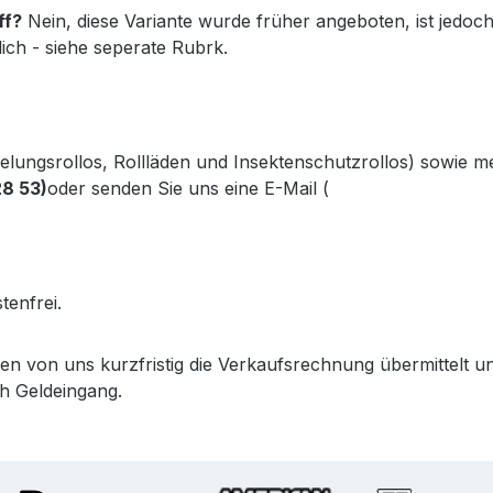
ff?
Nein, diese Variante wurde früher angeboten, ist jedoch 
lich - siehe seperate Rubrk.
kelungsrollos, Rollläden und Insektenschutzrollos) sowie 
28 53)
oder senden Sie uns eine E-Mail (
info@gabler-bayreu
.gabler-bayreuth.de/Produkte/VELUX-Innenzubehoer.htm
tenfrei.
lten von uns kurzfristig die Verkaufsrechnung übermittel
h Geldeingang.