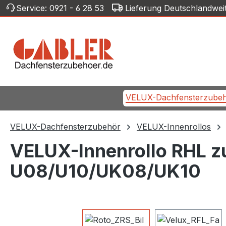
Service:
0921 - 6 28 53
Lieferung Deutschlandwei
m Hauptinhalt springen
Zur Suche springen
Zur Hauptnavigation springen
VELUX-Dachfensterzube
VELUX-Dachfensterzubehör
VELUX-Innenrollos
VELUX-Innenrollo RHL z
U08/U10/UK08/UK10
Bildergalerie überspringen