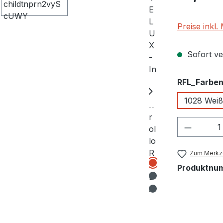
Preise inkl
Sofort ver
RFL_Farbe
1028 Weiß
Produkt
Zum Merkze
Produktnu