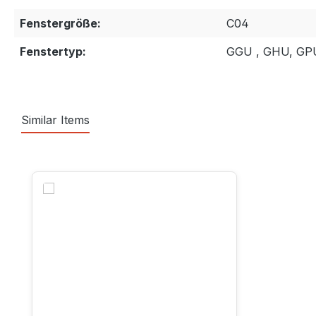
Fenstergröße:
C04
Fenstertyp:
GGU , GHU, GP
Similar Items
Produktgalerie überspringen