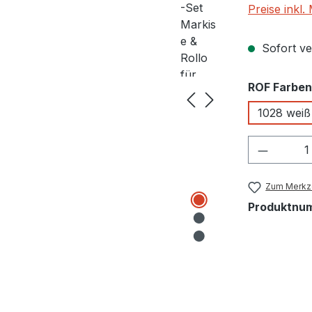
Preise inkl
Sofort ver
ROF Farben
1028 weiß
Produkt
Zum Merkze
Produktnu