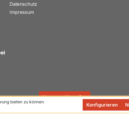
Datenschutz
Impressum
bei
Vertrag widerrufen
rung bieten zu können.
Konfigurieren
N
rtsteuer zzgl.
Versandkosten
und ggf. Nachnahmegebühren,