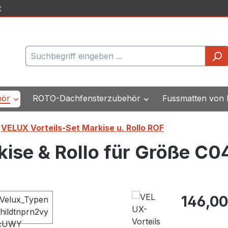
t
hör
ROTO-Dachfensterzubehör
Fussmatten von
VELUX Vorteils-Set Markise u. Rollo ROF
ise & Rollo für Größe C0
Regulärer Pr
146,00