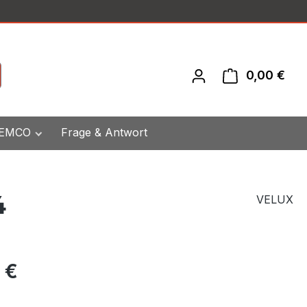
0,00 €
War
 EMCO
Frage & Antwort
4
VELUX
eis:
 €