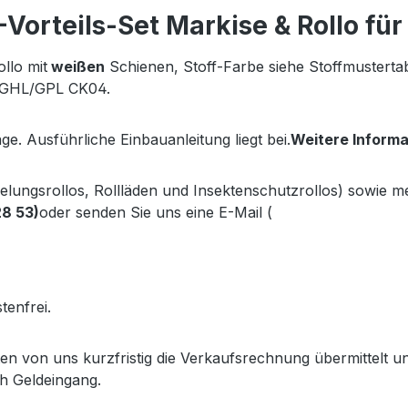
orteils-Set Markise & Rollo fü
llo mit
weißen
Schienen, Stoff-Farbe siehe Stoffmuster
GL/GHL/GPL CK04.
ge. Ausführliche Einbauanleitung liegt bei.
Weitere Inform
kelungsrollos, Rollläden und Insektenschutzrollos) sowie 
28 53)
oder senden Sie uns eine E-Mail (
info@gabler-bayreu
.gabler-bayreuth.de/Produkte/VELUX-Innenzubehoer.htm
tenfrei.
lten von uns kurzfristig die Verkaufsrechnung übermittel
h Geldeingang.