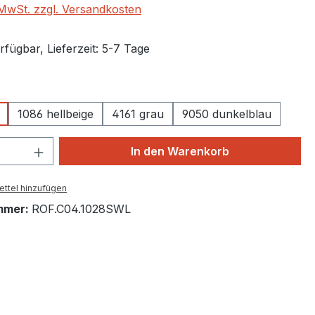
. MwSt. zzgl. Versandkosten
fügbar, Lieferzeit: 5-7 Tage
auswählen
1086 hellbeige
4161 grau
9050 dunkelblau
 Anzahl: Gib den gewünschten Wert ein 
In den Warenkorb
ttel hinzufügen
mmer:
ROF.C04.1028SWL