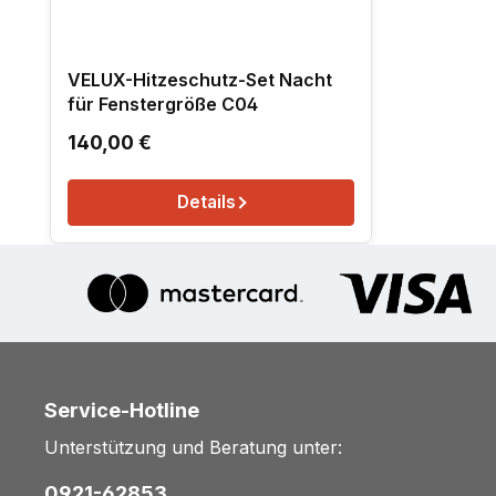
VELUX-Hitzeschutz-Set Nacht
für Fenstergröße C04
Regulärer Preis:
140,00 €
Details
Service-Hotline
Unterstützung und Beratung unter:
0921-62853