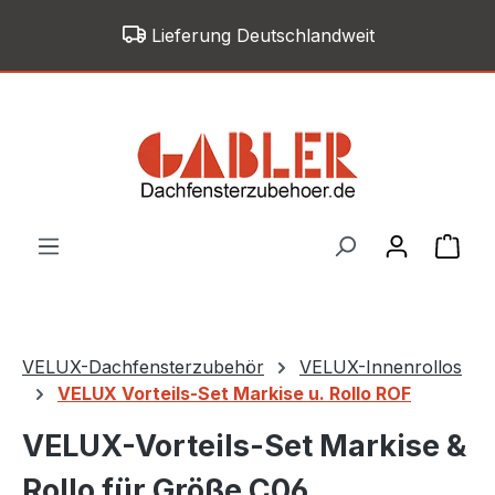
Zum Hauptinhalt springen
Lieferung Deutschlandweit
War
VELUX-Dachfensterzubehör
VELUX-Innenrollos
VELUX Vorteils-Set Markise u. Rollo ROF
VELUX-Vorteils-Set Markise &
Rollo für Größe C06