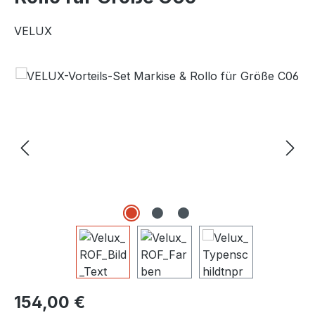
VELUX
Bildergalerie überspringen
Regulärer Preis:
154,00 €