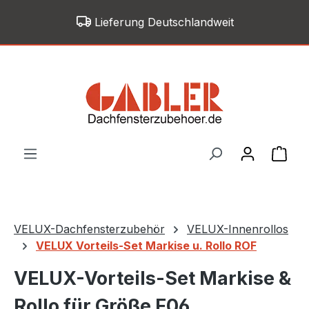
Zum Hauptinhalt springen
Lieferung Deutschlandweit
War
VELUX-Dachfensterzubehör
VELUX-Innenrollos
VELUX Vorteils-Set Markise u. Rollo ROF
VELUX-Vorteils-Set Markise &
Rollo für Größe F06