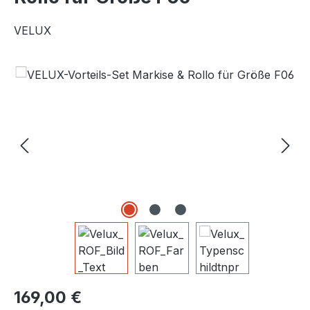
VELUX
Bildergalerie überspringen
Regulärer Preis:
169,00 €