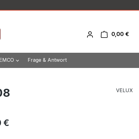
0,00 €
War
 EMCO
Frage & Antwort
08
VELUX
eis:
 €