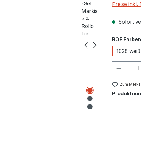
Preise inkl
Sofort ver
ROF Farben
1028 weiß
Produkt
Zum Merkze
Produktnu