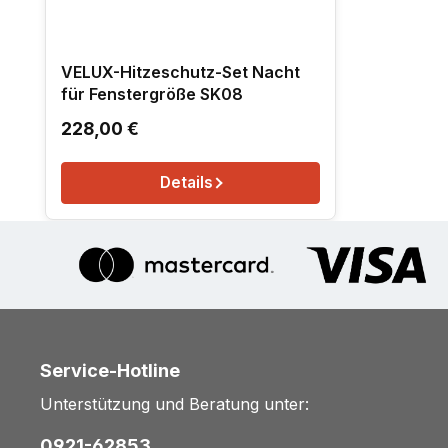
VELUX-Hitzeschutz-Set Nacht
für Fenstergröße SK08
Regulärer Preis:
228,00 €
Details
Service-Hotline
Unterstützung und Beratung unter:
0921-62853