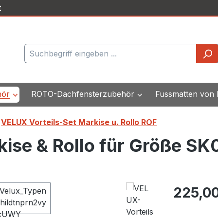
t
hör
ROTO-Dachfensterzubehör
Fussmatten von
VELUX Vorteils-Set Markise u. Rollo ROF
ise & Rollo für Größe SK
Regulärer Pr
225,00