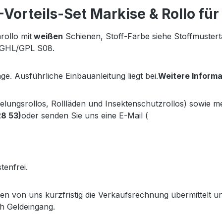
orteils-Set Markise & Rollo fü
ollo mit
weißen
Schienen, Stoff-Farbe siehe Stoffmuste
L/GHL/GPL S08.
ge. Ausführliche Einbauanleitung liegt bei.
Weitere Inform
kelungsrollos, Rollläden und Insektenschutzrollos) sowie 
28 53)
oder senden Sie uns eine E-Mail (
info@gabler-bayreu
.gabler-bayreuth.de/Produkte/VELUX-Innenzubehoer.htm
tenfrei.
lten von uns kurzfristig die Verkaufsrechnung übermittel
h Geldeingang.