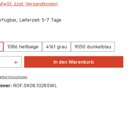
. MwSt. zzgl. Versandkosten
fügbar, Lieferzeit: 5-7 Tage
auswählen
1086 hellbeige
4161 grau
9050 dunkelblau
 Anzahl: Gib den gewünschten Wert ein 
In den Warenkorb
ttel hinzufügen
mmer:
ROF.SK08.1028SWL