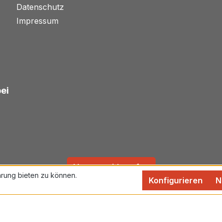
Datenschutz
Impressum
bei
Vertrag widerrufen
rung bieten zu können.
Konfigurieren
N
rtsteuer zzgl.
Versandkosten
und ggf. Nachnahmegebühren,