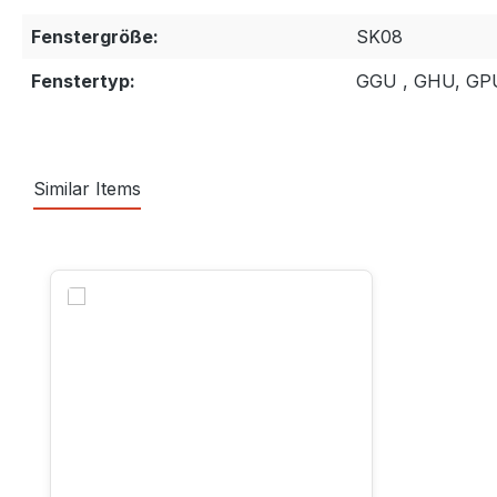
Fenstergröße:
SK08
Fenstertyp:
GGU , GHU, GP
Similar Items
Produktgalerie überspringen