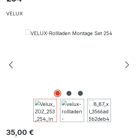
VELUX
Bildergalerie überspringen
Regulärer Preis:
35,00 €