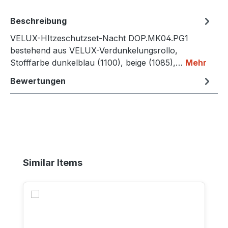
Beschreibung
VELUX-HItzeschutzset-Nacht DOP.MK04.PG1
bestehend aus VELUX-Verdunkelungsrollo,
Stofffarbe dunkelblau (1100), beige (1085),…
Mehr
Bewertungen
Produktgalerie überspringen
Similar Items