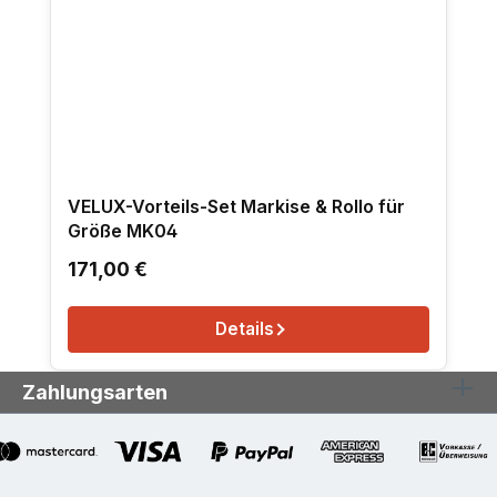
VELUX-Vorteils-Set Markise & Rollo für
Größe MK04
Regulärer Preis:
171,00 €
Details
Zahlungsarten