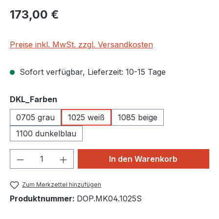
Regulärer Preis:
173,00 €
Preise inkl. MwSt. zzgl. Versandkosten
Sofort verfügbar, Lieferzeit: 10-15 Tage
auswählen
DKL_Farben
0705 grau
1025 weiß
1085 beige
1100 dunkelblau
Produkt Anzahl: Gib den gewünschten We
In den Warenkorb
Zum Merkzettel hinzufügen
Produktnummer:
DOP.MK04.1025S