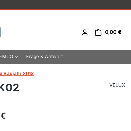
0,00 €
War
 EMCO
Frage & Antwort
b Baujahr 2013
CK02
VELUX
eis:
 €