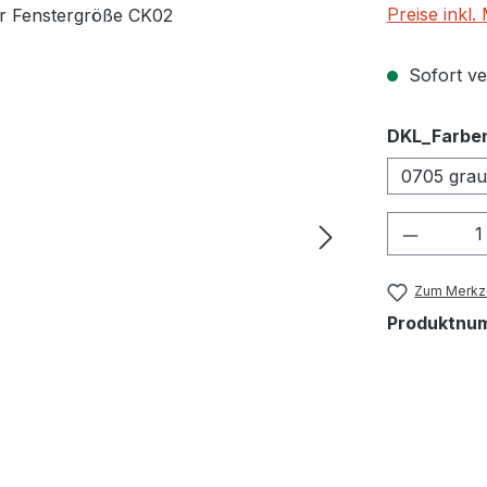
Preise inkl
Sofort ver
DKL_Farbe
0705 grau
Produkt
Zum Merkze
Produktnu