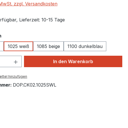
. MwSt. zzgl. Versandkosten
fügbar, Lieferzeit: 10-15 Tage
auswählen
n
1025 weiß
1085 beige
1100 dunkelblau
 Anzahl: Gib den gewünschten Wert ein 
In den Warenkorb
ttel hinzufügen
mmer:
DOP.CK02.1025SWL