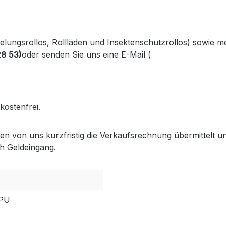
kelungsrollos, Rollläden und Insektenschutzrollos) sowie 
28 53)
oder senden Sie uns eine E-Mail (
info@gabler-bayreu
.gabler-bayreuth.de/Produkte/VELUX-Innenzubehoer.htm
kostenfrei.
lten von uns kurzfristig die Verkaufsrechnung übermittel
h Geldeingang.
GPU