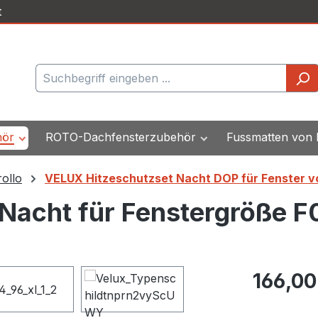
t
hör
ROTO-Dachfensterzubehör
Fussmatten von
ollo
VELUX Hitzeschutzset Nacht DOP für Fenster v
Nacht für Fenstergröße F
Regulärer Pr
166,00