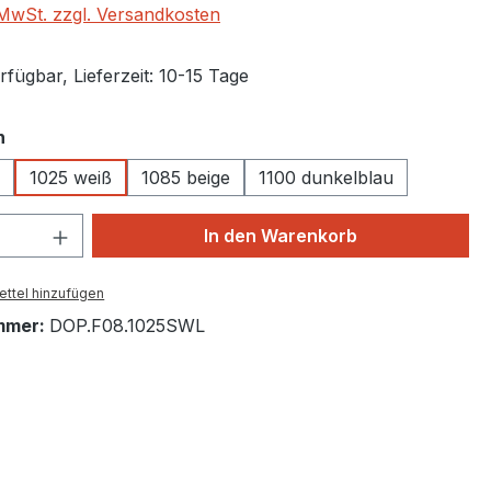
. MwSt. zzgl. Versandkosten
fügbar, Lieferzeit: 10-15 Tage
auswählen
n
1025 weiß
1085 beige
1100 dunkelblau
 Anzahl: Gib den gewünschten Wert ein 
In den Warenkorb
ttel hinzufügen
mmer:
DOP.F08.1025SWL