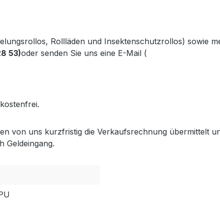
kelungsrollos, Rollläden und Insektenschutzrollos) sowie 
28 53)
oder senden Sie uns eine E-Mail (
info@gabler-bayreu
.gabler-bayreuth.de/Produkte/VELUX-Innenzubehoer.htm
kostenfrei.
lten von uns kurzfristig die Verkaufsrechnung übermittel
h Geldeingang.
GPU