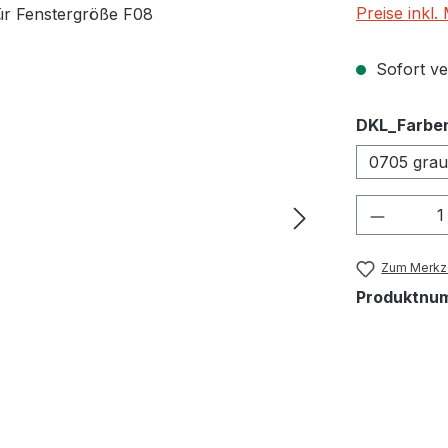
Preise inkl
Sofort ver
DKL_Farbe
0705 grau
Produkt
Zum Merkze
Produktnu