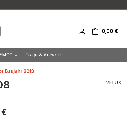
0,00 €
War
 EMCO
Frage & Antwort
or Baujahr 2013
08
VELUX
eis:
 €