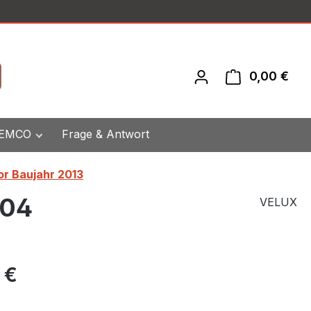
0,00 €
War
 EMCO
Frage & Antwort
or Baujahr 2013
M04
VELUX
eis:
 €