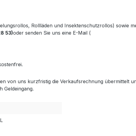
kelungsrollos, Rollläden und Insektenschutzrollos) sowie 
28 53)
oder senden Sie uns eine E-Mail (
info@gabler-bayreu
.gabler-bayreuth.de/Produkte/VELUX-Innenzubehoer.htm
ostenfrei.
lten von uns kurzfristig die Verkaufsrechnung übermittel
h Geldeingang.
PL