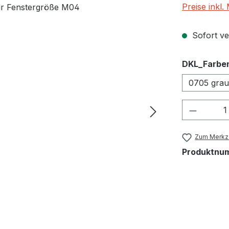
Preise inkl
Sofort ver
DKL_Farbe
0705 grau
Produkt
Zum Merkze
Produktnu