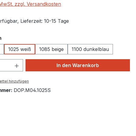
. MwSt. zzgl. Versandkosten
fügbar, Lieferzeit: 10-15 Tage
auswählen
n
1025 weiß
1085 beige
1100 dunkelblau
 Anzahl: Gib den gewünschten Wert ein 
In den Warenkorb
ttel hinzufügen
mmer:
DOP.M04.1025S