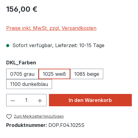
Regulärer Preis:
156,00 €
Preise inkl. MwSt. zzgl. Versandkosten
Sofort verfügbar, Lieferzeit: 10-15 Tage
auswählen
DKL_Farben
0705 grau
1025 weiß
1085 beige
1100 dunkelblau
Produkt Anzahl: Gib den gewünschten We
In den Warenkorb
Zum Merkzettel hinzufügen
Produktnummer:
DOP.F04.1025S