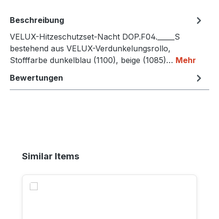
Beschreibung
VELUX-Hitzeschutzset-Nacht DOP.F04._____S
bestehend aus VELUX-Verdunkelungsrollo,
Stofffarbe dunkelblau (1100), beige (1085)…
Mehr
Bewertungen
Produktgalerie überspringen
Similar Items