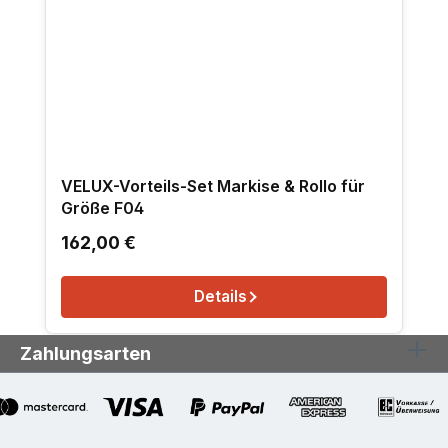
VELUX-Vorteils-Set Markise & Rollo für
Größe F04
Regulärer Preis:
162,00 €
Details
Zahlungsarten