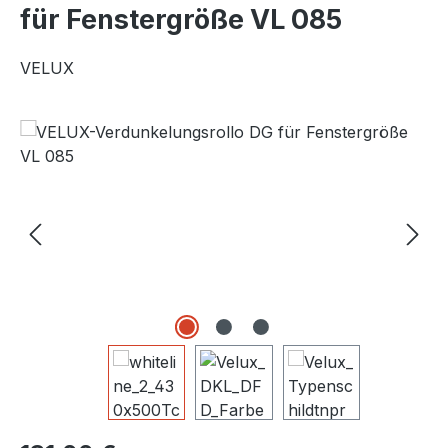
für Fenstergröße VL 085
VELUX
Bildergalerie überspringen
Regulärer Preis: