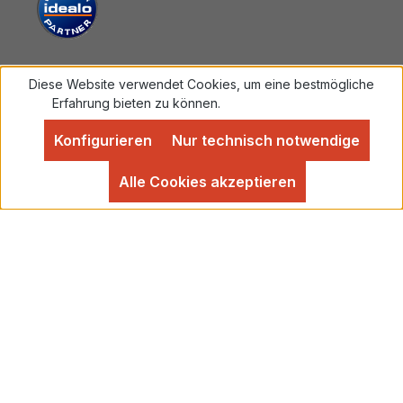
Diese Website verwendet Cookies, um eine bestmögliche
Vertrag widerrufen
Erfahrung bieten zu können.
Mehr Informationen ...
Konfigurieren
Nur technisch notwendige
Alle Preise inkl. gesetzl. Mehrwertsteuer zzgl.
Versandkosten
und ggf. Nachnahmegebühren, wenn
Alle Cookies akzeptieren
nicht anders angegeben.