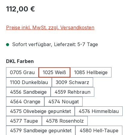
Regulärer Preis:
112,00 €
Preise inkl. MwSt. zzgl. Versandkosten
Sofort verfügbar, Lieferzeit: 5-7 Tage
auswählen
DKL Farben
0705 Grau
1025 Weiß
1085 Hellbeige
1100 Dunkelblau
3009 Schwarz
4556 Sandbeige
4559 Rehbraun
4564 Orange
4574 Nougat
4575 Olivebeige gepunktet
4576 Himmelblau
4577 Taupe
4578 Rosenholz
4579 Sandbeige gepunktet
4580 Hell-Taupe