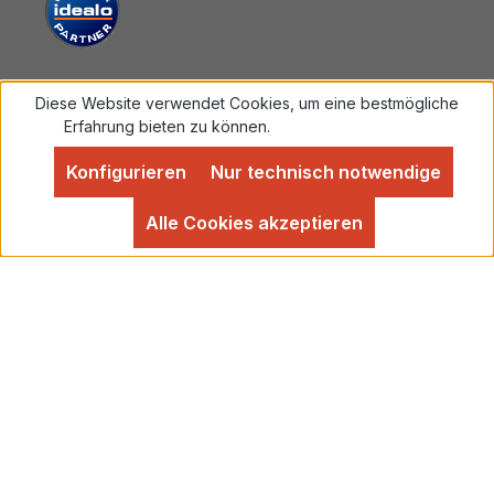
Diese Website verwendet Cookies, um eine bestmögliche
Vertrag widerrufen
Erfahrung bieten zu können.
Mehr Informationen ...
Konfigurieren
Nur technisch notwendige
Alle Preise inkl. gesetzl. Mehrwertsteuer zzgl.
Versandkosten
und ggf. Nachnahmegebühren, wenn
Alle Cookies akzeptieren
nicht anders angegeben.