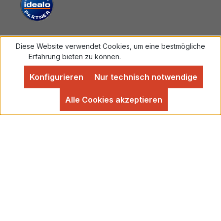
Diese Website verwendet Cookies, um eine bestmögliche
Vertrag widerrufen
Erfahrung bieten zu können.
Mehr Informationen ...
Konfigurieren
Nur technisch notwendige
Alle Preise inkl. gesetzl. Mehrwertsteuer zzgl.
Versandkosten
und ggf. Nachnahmegebühren, wenn
Alle Cookies akzeptieren
nicht anders angegeben.