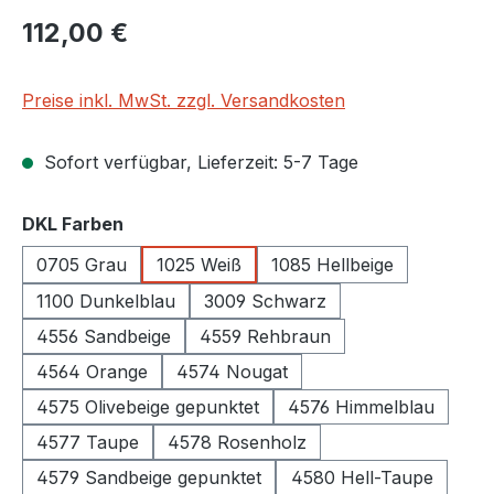
Regulärer Preis:
112,00 €
Preise inkl. MwSt. zzgl. Versandkosten
Sofort verfügbar, Lieferzeit: 5-7 Tage
auswählen
DKL Farben
0705 Grau
1025 Weiß
1085 Hellbeige
1100 Dunkelblau
3009 Schwarz
4556 Sandbeige
4559 Rehbraun
4564 Orange
4574 Nougat
4575 Olivebeige gepunktet
4576 Himmelblau
4577 Taupe
4578 Rosenholz
4579 Sandbeige gepunktet
4580 Hell-Taupe