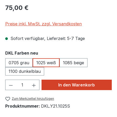
Regulärer Preis:
75,00 €
Preise inkl. MwSt. zzgl. Versandkosten
Sofort verfügbar, Lieferzeit: 5-7 Tage
auswählen
DKL Farben neu
0705 grau
1025 weiß
1085 beige
1100 dunkelblau
Produkt Anzahl: Gib den gewünschten We
In den Warenkorb
Zum Merkzettel hinzufügen
Produktnummer:
DKL.Y21.1025S