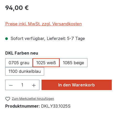
Regulärer Preis:
94,00 €
Preise inkl. MwSt. zzgl. Versandkosten
Sofort verfügbar, Lieferzeit: 5-7 Tage
auswählen
DKL Farben neu
0705 grau
1025 weiß
1085 beige
1100 dunkelblau
Produkt Anzahl: Gib den gewünschten We
In den Warenkorb
Zum Merkzettel hinzufügen
Produktnummer:
DKL.Y33.1025S