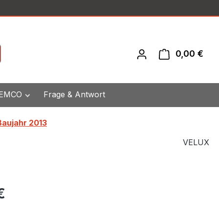
0,00 €
War
 EMCO
Frage & Antwort
Baujahr 2013
VELUX
eis:
€