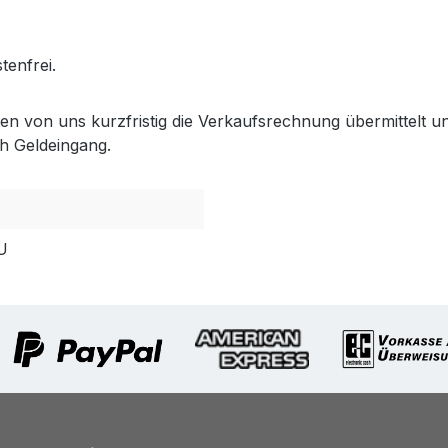
.gabler-bayreuth.de/Produkte/VELUX-Innenzubehoer.htm
tenfrei.
lten von uns kurzfristig die Verkaufsrechnung übermittel
h Geldeingang.
U