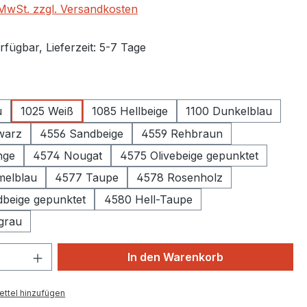
. MwSt. zzgl. Versandkosten
fügbar, Lieferzeit: 5-7 Tage
auswählen
u
1025 Weiß
1085 Hellbeige
1100 Dunkelblau
chwarz
4556 Sandbeige
4559 Rehbraun
nge
4574 Nougat
4575 Olivebeige gepunktet
melblau
4577 Taupe
4578 Rosenholz
beige gepunktet
4580 Hell-Taupe
grau
 Anzahl: Gib den gewünschten Wert ein 
In den Warenkorb
ttel hinzufügen