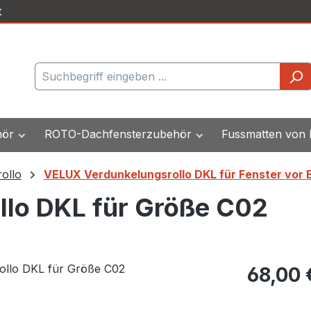
t
hör
ROTO-Dachfensterzubehör
Fussmatten von
ollo
VELUX Verdunkelungsrollo DKL für Fenster vor 
lo DKL für Größe C02
Regulärer Pr
68,00 