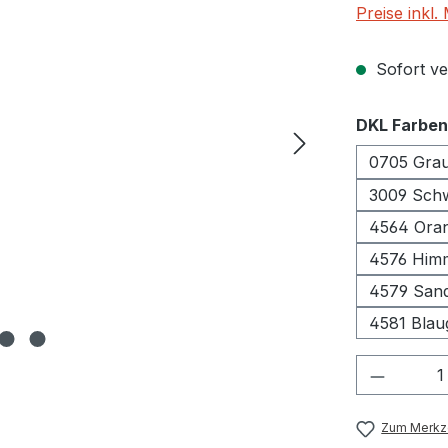
Preise inkl
Sofort ver
DKL Farben
0705 Gra
3009 S
4564 Ora
4576 Him
4579 Sand
4581 Blau
Produkt
Zum Merkze