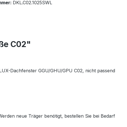
mmer:
DKL.C02.1025SWL
öße C02"
LUX-Dachfenster
GGU/GHU/GPU C02, nicht passend
rden neue Träger benötigt, bestellen Sie bei Bedarf