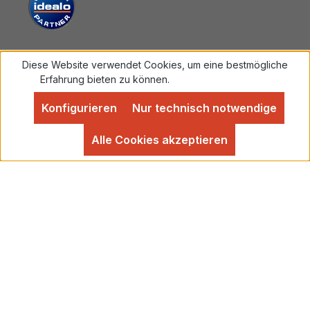
Diese Website verwendet Cookies, um eine bestmögliche
Vertrag widerrufen
Erfahrung bieten zu können.
Mehr Informationen ...
Konfigurieren
Nur technisch notwendige
Alle Preise inkl. gesetzl. Mehrwertsteuer zzgl.
Versandkosten
und ggf. Nachnahmegebühren, wenn
Alle Cookies akzeptieren
nicht anders angegeben.