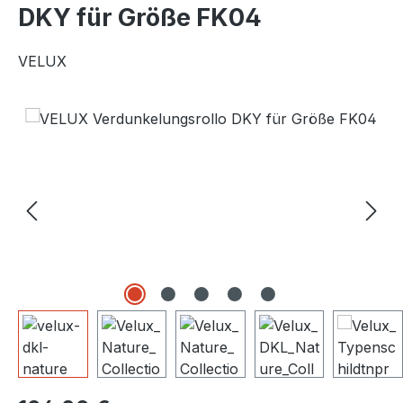
DKY für Größe FK04
VELUX
Bildergalerie überspringen
Regulärer Preis: