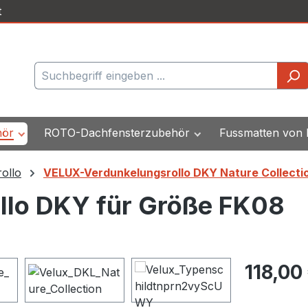
t
hör
ROTO-Dachfensterzubehör
Fussmatten von
ollo
VELUX-Verdunkelungsrollo DKY Nature Collecti
llo DKY für Größe FK08
Regulärer Pr
118,00