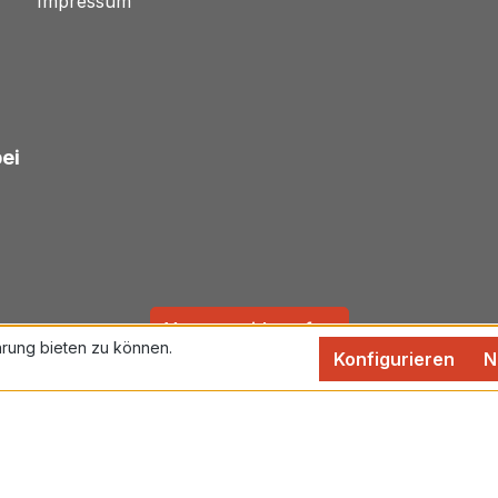
Impressum
bei
Vertrag widerrufen
rung bieten zu können.
Konfigurieren
N
rtsteuer zzgl.
Versandkosten
und ggf. Nachnahmegebühren,