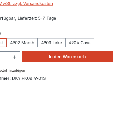
. MwSt. zzgl. Versandkosten
fügbar, Lieferzeit: 5-7 Tage
auswählen
n
st
4902 Marsh
4903 Lake
4904 Cave
 Anzahl: Gib den gewünschten Wert ein 
In den Warenkorb
ttel hinzufügen
mmer:
DKY.FK08.4901S