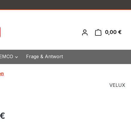
0,00 €
War
 EMCO
Frage & Antwort
on
VELUX
eis:
 €