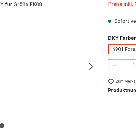
Preise inkl
Sofort ver
DKY Farbe
4901 Fore
Produkt
Zum Merkze
Produktnu