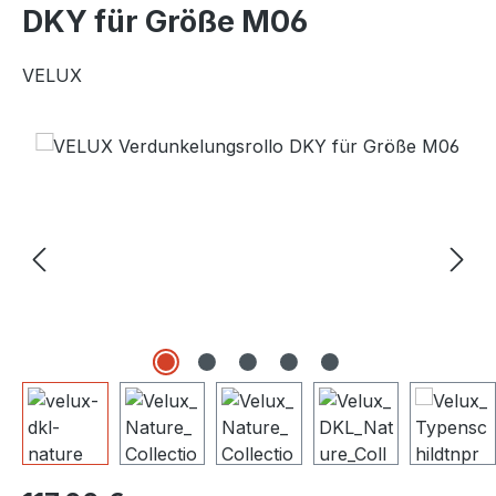
DKY für Größe M06
VELUX
Bildergalerie überspringen
Regulärer Preis: