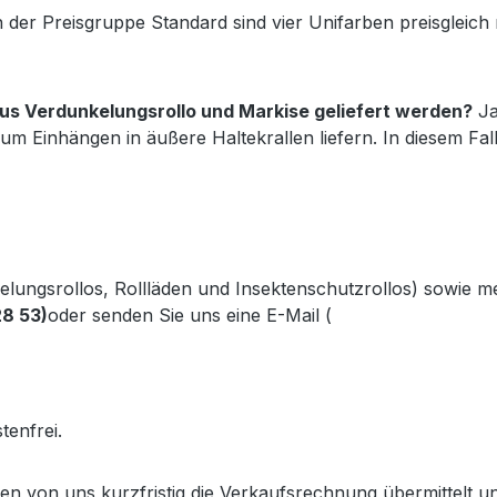
 der Preisgruppe Standard sind vier Unifarben preisgleic
s Verdunkelungsrollo und Markise geliefert werden?
Ja
um Einhängen in äußere Haltekrallen liefern. In diesem Fa
kelungsrollos, Rollläden und Insektenschutzrollos) sowie 
28 53)
oder senden Sie uns eine E-Mail (
info@gabler-bayreu
.gabler-bayreuth.de/Produkte/VELUX-Innenzubehoer.htm
tenfrei.
lten von uns kurzfristig die Verkaufsrechnung übermittel