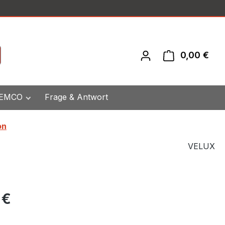
0,00 €
War
 EMCO
Frage & Antwort
on
VELUX
eis:
 €