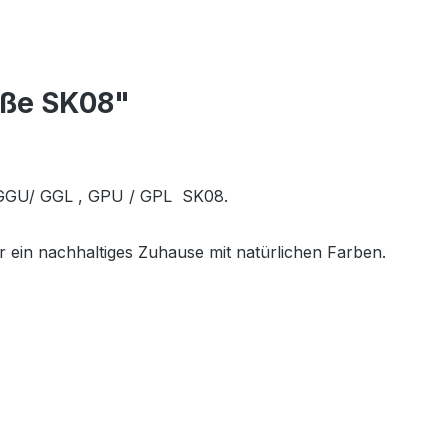
öße SK08"
r GGU/ GGL , GPU / GPL SK08.
r ein nachhaltiges Zuhause mit natürlichen Farben.