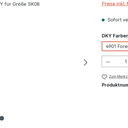
Preise inkl
Sofort ver
DKY Farbe
4901 Fore
Produkt
Zum Merkze
Produktnu