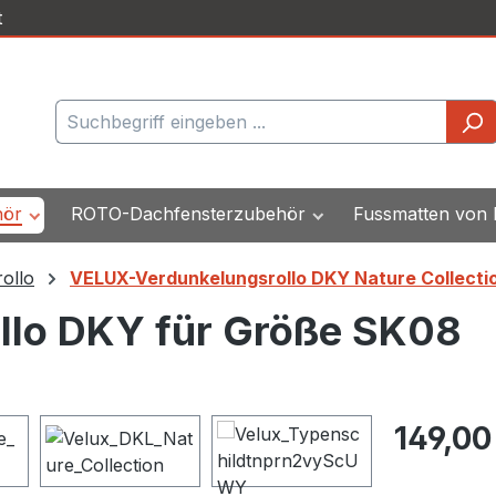
t
hör
ROTO-Dachfensterzubehör
Fussmatten von
ollo
VELUX-Verdunkelungsrollo DKY Nature Collecti
llo DKY für Größe SK08
Regulärer Pr
149,00