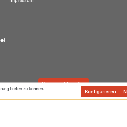
Impressum
bei
Vertrag widerrufen
rung bieten zu können.
Konfigurieren
N
rtsteuer zzgl.
Versandkosten
und ggf. Nachnahmegebühren,