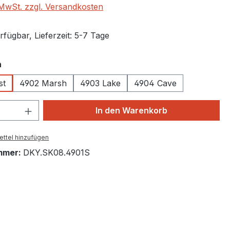
. MwSt. zzgl. Versandkosten
fügbar, Lieferzeit: 5-7 Tage
auswählen
n
st
4902 Marsh
4903 Lake
4904 Cave
 Anzahl: Gib den gewünschten Wert ein 
In den Warenkorb
ttel hinzufügen
mmer:
DKY.SK08.4901S