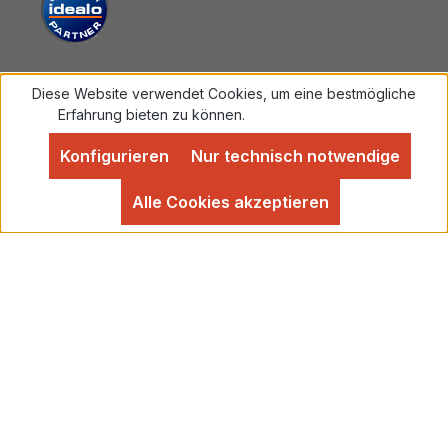
Diese Website verwendet Cookies, um eine bestmögliche
Vertrag widerrufen
Erfahrung bieten zu können.
Mehr Informationen ...
Konfigurieren
Nur technisch notwendige
Alle Preise inkl. gesetzl. Mehrwertsteuer zzgl.
Versandkosten
und ggf. Nachnahmegebühren, wenn
Alle Cookies akzeptieren
nicht anders angegeben.