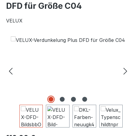
DFD für Größe C04
VELUX
Bildergalerie überspringen
Regulärer Preis: