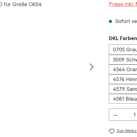
Preise inkl
Sofort ver
DKL Farben
0705 Gra
3009 S
4564 Ora
4576 Him
4579 Sand
4581 Blau
Produkt
Zum Merkze