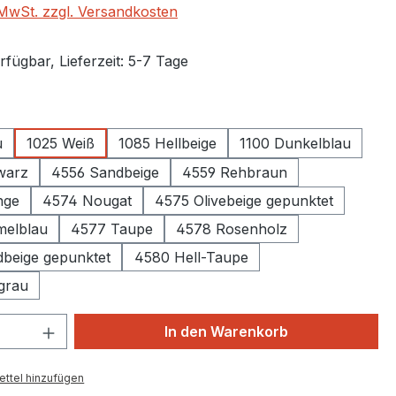
. MwSt. zzgl. Versandkosten
fügbar, Lieferzeit: 5-7 Tage
auswählen
u
1025 Weiß
1085 Hellbeige
1100 Dunkelblau
chwarz
4556 Sandbeige
4559 Rehbraun
nge
4574 Nougat
4575 Olivebeige gepunktet
melblau
4577 Taupe
4578 Rosenholz
beige gepunktet
4580 Hell-Taupe
grau
 Anzahl: Gib den gewünschten Wert ein 
In den Warenkorb
ttel hinzufügen