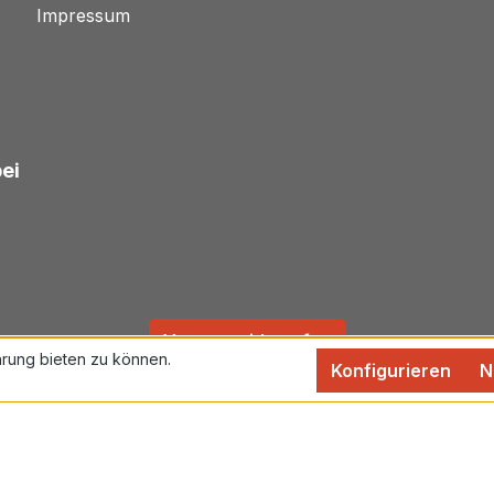
Impressum
bei
Vertrag widerrufen
rung bieten zu können.
Konfigurieren
N
rtsteuer zzgl.
Versandkosten
und ggf. Nachnahmegebühren,