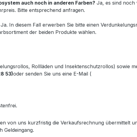
Duosystem auch noch in anderen Farben?
Ja, es sind noch 
preis. Bitte entsprechend anfragen.
Ja. In diesem Fall erwerben Sie bitte einen Verdunkelungsr
rbsortiment der beiden Produkte wählen.
kelungsrollos, Rollläden und Insektenschutzrollos) sowie 
28 53)
oder senden Sie uns eine E-Mail (
info@gabler-bayreu
.gabler-bayreuth.de/Produkte/VELUX-Innenzubehoer.htm
tenfrei.
lten von uns kurzfristig die Verkaufsrechnung übermittel
h Geldeingang.