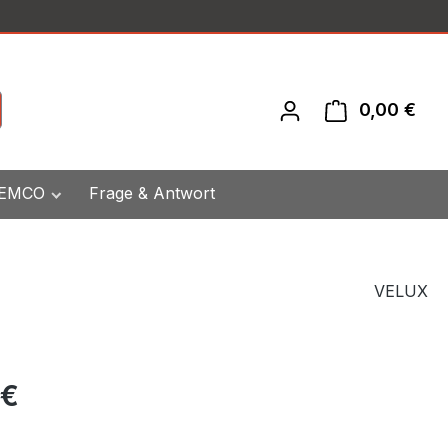
0,00 €
War
 EMCO
Frage & Antwort
VELUX
eis:
 €