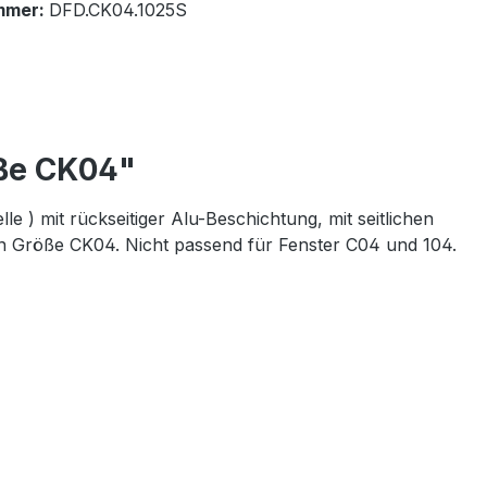
mmer:
DFD.CK04.1025S
öße CK04"
 ) mit rückseitiger Alu-Beschichtung, mit seitlichen
in
Größe CK04. Nicht passend für Fenster C04 und 104.