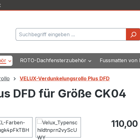
t
hör
ROTO-Dachfensterzubehör
Fussmatten von
ollo
VELUX-Verdunkelungsrollo Plus DFD
us DFD für Größe CK04
Regulärer Pr
110,00