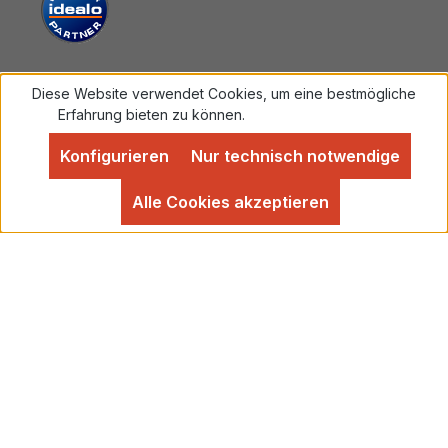
Diese Website verwendet Cookies, um eine bestmögliche
Vertrag widerrufen
Erfahrung bieten zu können.
Mehr Informationen ...
Konfigurieren
Nur technisch notwendige
Alle Preise inkl. gesetzl. Mehrwertsteuer zzgl.
Versandkosten
und ggf. Nachnahmegebühren, wenn
Alle Cookies akzeptieren
nicht anders angegeben.