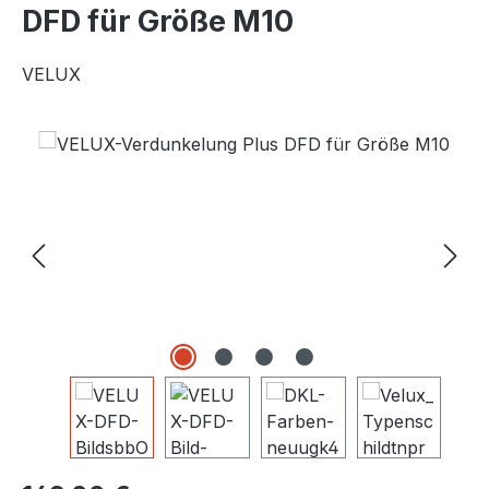
DFD für Größe M10
VELUX
Bildergalerie überspringen
Regulärer Preis: