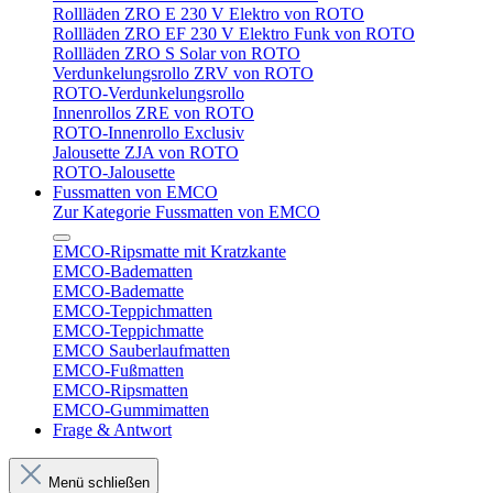
Rollläden ZRO E 230 V Elektro von ROTO
Rollläden ZRO EF 230 V Elektro Funk von ROTO
Rollläden ZRO S Solar von ROTO
Verdunkelungsrollo ZRV von ROTO
ROTO-Verdunkelungsrollo
Innenrollos ZRE von ROTO
ROTO-Innenrollo Exclusiv
Jalousette ZJA von ROTO
ROTO-Jalousette
Fussmatten von EMCO
Zur Kategorie Fussmatten von EMCO
EMCO-Ripsmatte mit Kratzkante
EMCO-Badematten
EMCO-Badematte
EMCO-Teppichmatten
EMCO-Teppichmatte
EMCO Sauberlaufmatten
EMCO-Fußmatten
EMCO-Ripsmatten
EMCO-Gummimatten
Frage & Antwort
Menü schließen