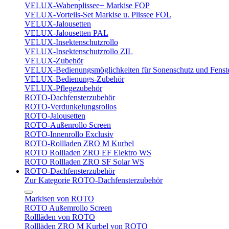
VELUX-Wabenplissee+ Markise FOP
VELUX-Vorteils-Set Markise u. Plissee FOL
VELUX-Jalousetten
VELUX-Jalousetten PAL
VELUX-Insektenschutzrollo
VELUX-Insektenschutzrollo ZIL
VELUX-Zubehör
VELUX-Bedienungsmöglichkeiten für Sonenschutz und Fenst
VELUX-Bedienungs-Zubehör
VELUX-Pflegezubehör
ROTO-Dachfensterzubehör
ROTO-Verdunkelungsrollos
ROTO-Jalousetten
ROTO-Außenrollo Screen
ROTO-Innenrollo Exclusiv
ROTO-Rollladen ZRO M Kurbel
ROTO Rollladen ZRO EF Elektro WS
ROTO Rollladen ZRO SF Solar WS
ROTO-Dachfensterzubehör
Zur Kategorie ROTO-Dachfensterzubehör
Markisen von ROTO
ROTO Außemrollo Screen
Rollläden von ROTO
Rollläden ZRO M Kurbel von ROTO