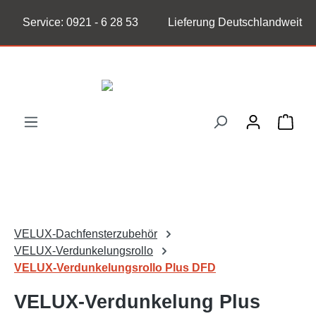
Zum Hauptinhalt springen
Service:
0921 - 6 28 53
Lieferung Deutschlandweit
Ware
VELUX-Dachfensterzubehör
VELUX-Verdunkelungsrollo
VELUX-Verdunkelungsrollo Plus DFD
VELUX-Verdunkelung Plus