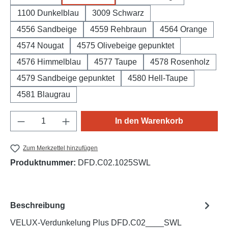
1100 Dunkelblau
3009 Schwarz
4556 Sandbeige
4559 Rehbraun
4564 Orange
4574 Nougat
4575 Olivebeige gepunktet
4576 Himmelblau
4577 Taupe
4578 Rosenholz
4579 Sandbeige gepunktet
4580 Hell-Taupe
4581 Blaugrau
Produkt Anzahl: Gib den gewünschten Wert e
In den Warenkorb
Zum Merkzettel hinzufügen
Produktnummer:
DFD.C02.1025SWL
Beschreibung
VELUX-Verdunkelung Plus DFD.C02____SWL