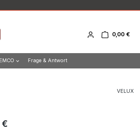
0,00 €
War
 EMCO
Frage & Antwort
VELUX
eis:
 €