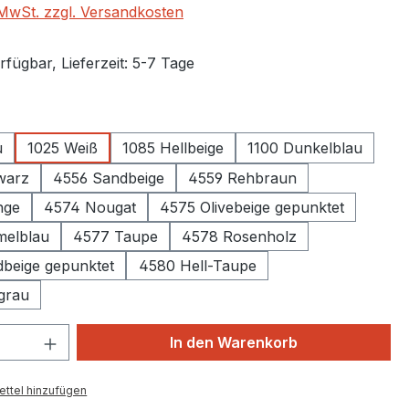
. MwSt. zzgl. Versandkosten
fügbar, Lieferzeit: 5-7 Tage
auswählen
u
1025 Weiß
1085 Hellbeige
1100 Dunkelblau
chwarz
4556 Sandbeige
4559 Rehbraun
nge
4574 Nougat
4575 Olivebeige gepunktet
melblau
4577 Taupe
4578 Rosenholz
beige gepunktet
4580 Hell-Taupe
grau
 Anzahl: Gib den gewünschten Wert ein 
In den Warenkorb
ttel hinzufügen