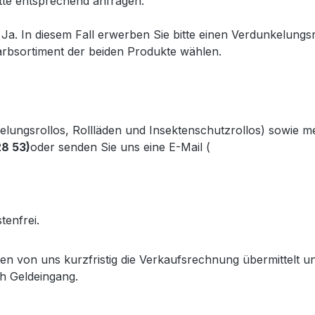
tte entsprechend anfragen.
Ja. In diesem Fall erwerben Sie bitte einen Verdunkelungsr
rbsortiment der beiden Produkte wählen.
kelungsrollos, Rollläden und Insektenschutzrollos) sowie 
28 53)
oder senden Sie uns eine E-Mail (
info@gabler-bayreu
.gabler-bayreuth.de/Produkte/VELUX-Innenzubehoer.htm
tenfrei.
lten von uns kurzfristig die Verkaufsrechnung übermittel
h Geldeingang.