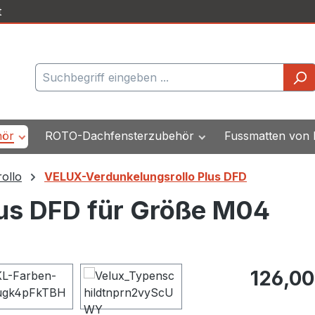
t
hör
ROTO-Dachfensterzubehör
Fussmatten von
ollo
VELUX-Verdunkelungsrollo Plus DFD
us DFD für Größe M04
Regulärer Pr
126,00