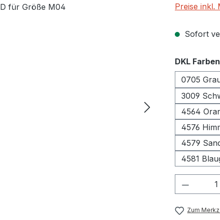
Preise inkl
Sofort ver
DKL Farben
0705 Gra
3009 S
4564 Ora
4576 Him
4579 Sand
4581 Blau
Produkt
Zum Merkze