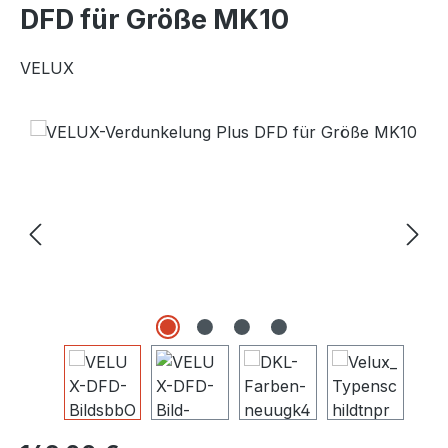
DFD für Größe MK10
VELUX
Bildergalerie überspringen
Regulärer Preis: