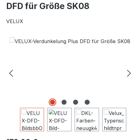
DFD für Größe SK08
VELUX
Bildergalerie überspringen
Regulärer Preis: