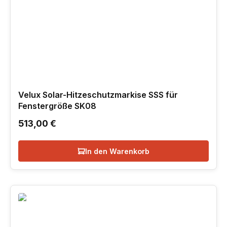
Velux Solar-Hitzeschutzmarkise SSS für
Fenstergröße SK08
Regulärer Preis:
513,00 €
In den Warenkorb