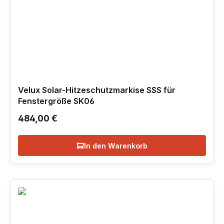
Velux Solar-Hitzeschutzmarkise SSS für
Fenstergröße SK06
Regulärer Preis:
484,00 €
In den Warenkorb