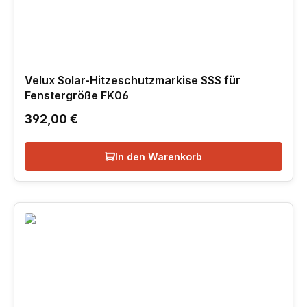
Velux Solar-Hitzeschutzmarkise SSS für
Fenstergröße FK06
Regulärer Preis:
392,00 €
In den Warenkorb