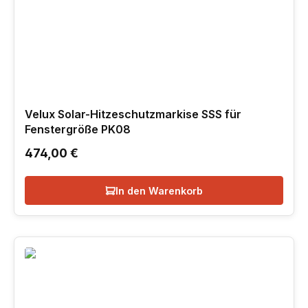
Velux Solar-Hitzeschutzmarkise SSS für
Fenstergröße PK08
Regulärer Preis:
474,00 €
In den Warenkorb