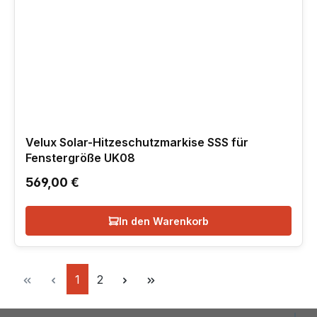
Velux Solar-Hitzeschutzmarkise SSS für
Fenstergröße UK08
Regulärer Preis:
569,00 €
In den Warenkorb
Seite
Seite
1
2