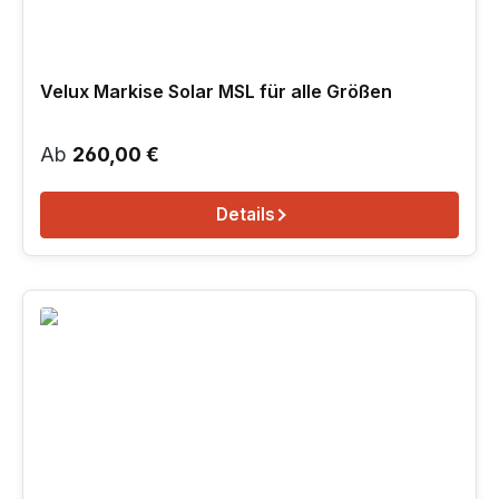
Velux Markise Solar MSL für alle Größen
Regulärer Preis:
Ab
260,00 €
Details