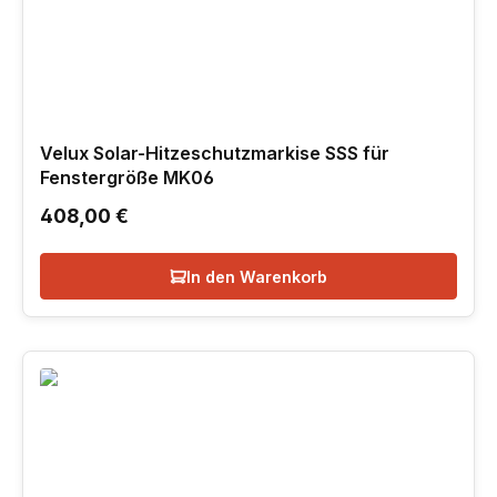
Velux Solar-Hitzeschutzmarkise SSS für
Fenstergröße MK06
Regulärer Preis:
408,00 €
In den Warenkorb