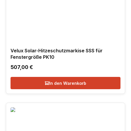
Velux Solar-Hitzeschutzmarkise SSS für
Fenstergröße PK10
Regulärer Preis:
507,00 €
In den Warenkorb