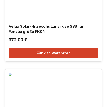
Velux Solar-Hitzeschutzmarkise SSS für
Fenstergröße FK04
Regulärer Preis:
372,00 €
In den Warenkorb