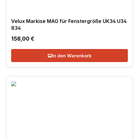
Velux Markise MAG für Fenstergröße UK34 U34
834
Regulärer Preis:
158,00 €
In den Warenkorb