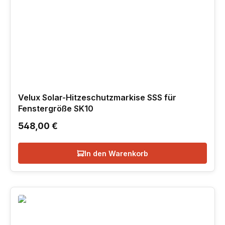
Velux Solar-Hitzeschutzmarkise SSS für
Fenstergröße SK10
Regulärer Preis:
548,00 €
In den Warenkorb