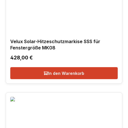
Velux Solar-Hitzeschutzmarkise SSS für
Fenstergröße MK08
Regulärer Preis:
428,00 €
In den Warenkorb