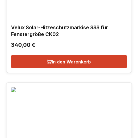
Velux Solar-Hitzeschutzmarkise SSS für
Fenstergröße CK02
Regulärer Preis:
340,00 €
In den Warenkorb