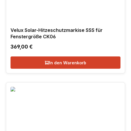
Velux Solar-Hitzeschutzmarkise SSS für
Fenstergröße CK06
Regulärer Preis:
369,00 €
In den Warenkorb