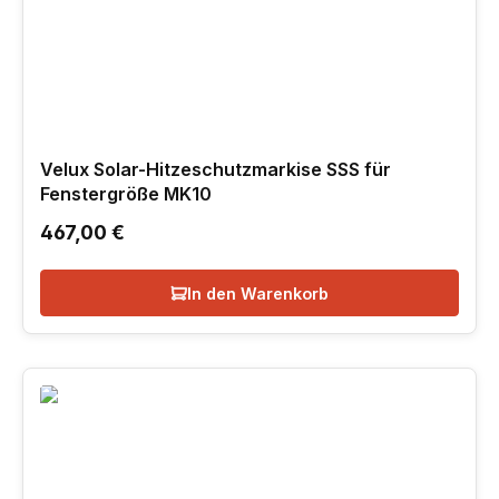
Velux Solar-Hitzeschutzmarkise SSS für
Fenstergröße MK10
Regulärer Preis:
467,00 €
In den Warenkorb