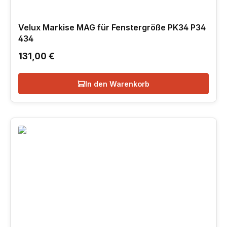
Velux Markise MAG für Fenstergröße PK34 P34
434
Regulärer Preis:
131,00 €
In den Warenkorb