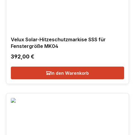
Velux Solar-Hitzeschutzmarkise SSS für
Fenstergröße MK04
Regulärer Preis:
392,00 €
In den Warenkorb