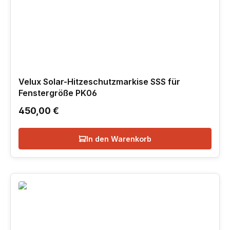
Velux Solar-Hitzeschutzmarkise SSS für
Fenstergröße PK06
Regulärer Preis:
450,00 €
In den Warenkorb