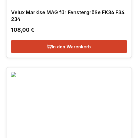
Velux Markise MAG für Fenstergröße FK34 F34
234
Regulärer Preis:
108,00 €
In den Warenkorb