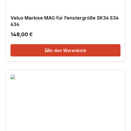
Velux Markise MAG für Fenstergröße SK34 S34
634
Regulärer Preis:
148,00 €
In den Warenkorb