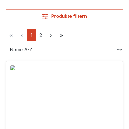
Produkte filtern
Seite
Seite
1
2