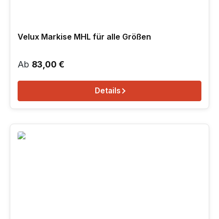
Velux Markise MHL für alle Größen
Regulärer Preis:
Ab
83,00 €
Details