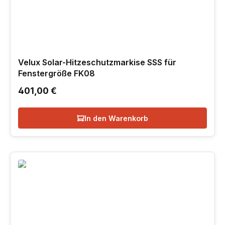
Velux Solar-Hitzeschutzmarkise SSS für
Fenstergröße FK08
Regulärer Preis:
401,00 €
In den Warenkorb