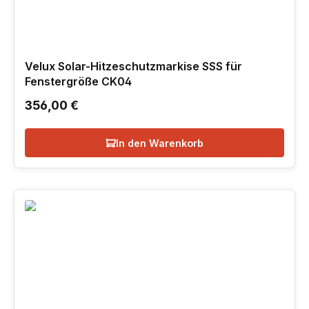
Velux Solar-Hitzeschutzmarkise SSS für
Fenstergröße CK04
Regulärer Preis:
356,00 €
In den Warenkorb