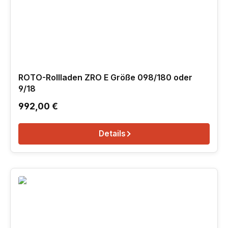
ROTO-Rollladen ZRO E Größe 098/180 oder
9/18
Regulärer Preis:
992,00 €
Details