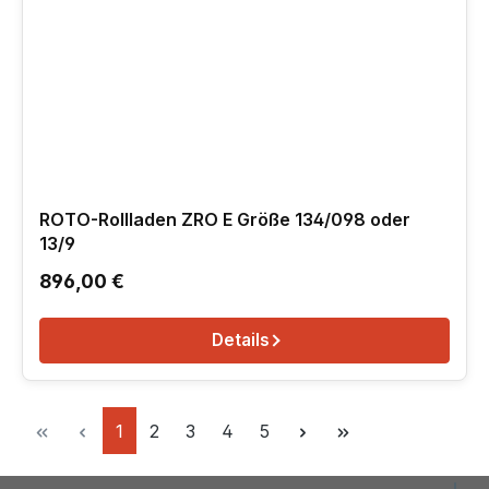
ROTO-Rollladen ZRO E Größe 134/098 oder
13/9
Regulärer Preis:
896,00 €
Details
Seite
Seite
Seite
Seite
Seite
1
2
3
4
5