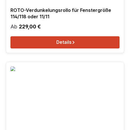
ROTO-Verdunkelungsrollo für Fenstergröße
114/118 oder 11/11
Regulärer Preis:
Ab
229,00 €
Details