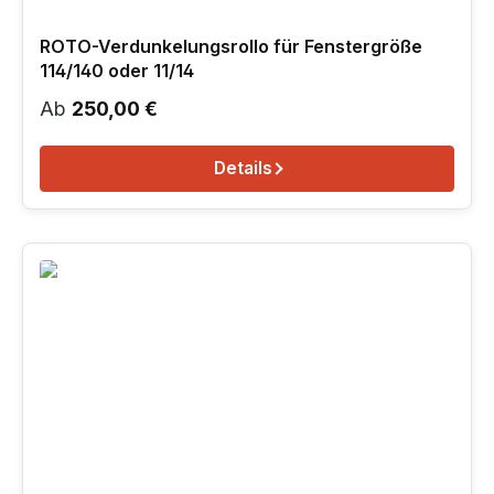
ROTO-Verdunkelungsrollo für Fenstergröße
114/140 oder 11/14
Regulärer Preis:
Ab
250,00 €
Details