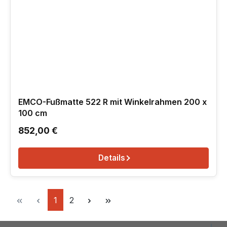
EMCO-Fußmatte 522 R mit Winkelrahmen 200 x
100 cm
Regulärer Preis:
852,00 €
Details
Seite
Seite
1
2