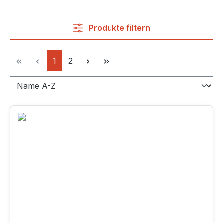
Produkte filtern
Seite
Seite
1
2