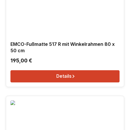
EMCO-Fußmatte 517 R mit Winkelrahmen 80 x
50 cm
Regulärer Preis:
195,00 €
Details