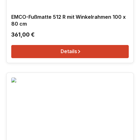
EMCO-Fußmatte 512 R mit Winkelrahmen 100 x
80 cm
Regulärer Preis:
361,00 €
Details