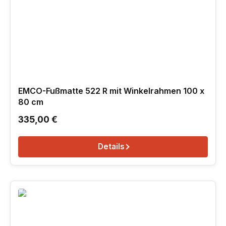
EMCO-Fußmatte 522 R mit Winkelrahmen 100 x
80 cm
Regulärer Preis:
335,00 €
Details