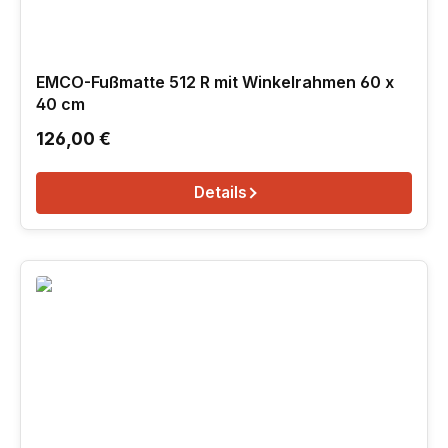
EMCO-Fußmatte 512 R mit Winkelrahmen 60 x
40 cm
Regulärer Preis:
126,00 €
Details