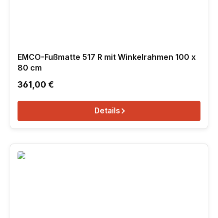
EMCO-Fußmatte 517 R mit Winkelrahmen 100 x
80 cm
Regulärer Preis:
361,00 €
Details