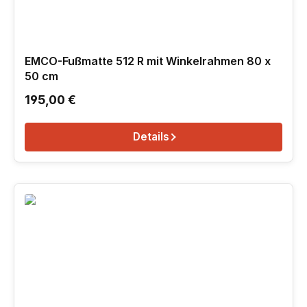
EMCO-Fußmatte 512 R mit Winkelrahmen 80 x
50 cm
Regulärer Preis:
195,00 €
Details