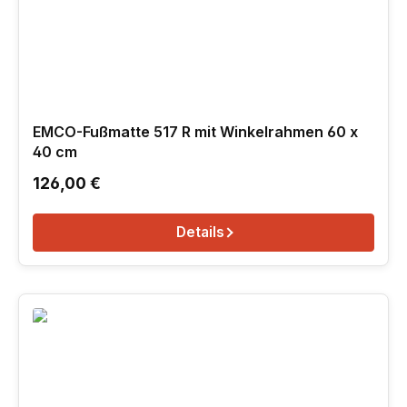
EMCO-Fußmatte 517 R mit Winkelrahmen 60 x
40 cm
Regulärer Preis:
126,00 €
Details