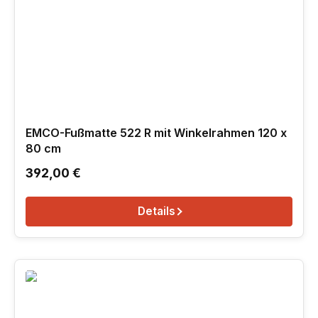
EMCO-Fußmatte 522 R mit Winkelrahmen 120 x
80 cm
Regulärer Preis:
392,00 €
Details