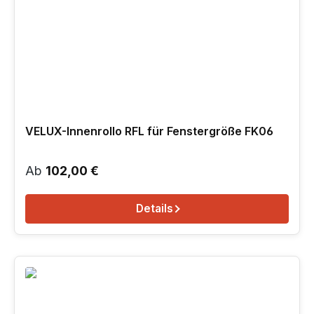
VELUX-Innenrollo RFL für Fenstergröße FK06
Regulärer Preis:
Ab
102,00 €
Details