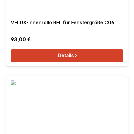
VELUX-Innenrollo RFL für Fenstergröße C06
Regulärer Preis:
93,00 €
Details