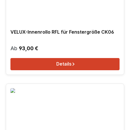
VELUX-Innenrollo RFL für Fenstergröße CK06
Regulärer Preis:
Ab
93,00 €
Details