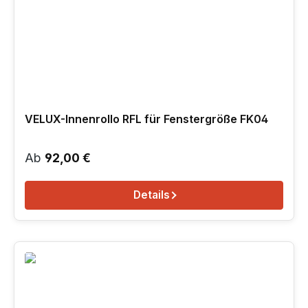
VELUX-Innenrollo RFL für Fenstergröße FK04
Regulärer Preis:
Ab
92,00 €
Details