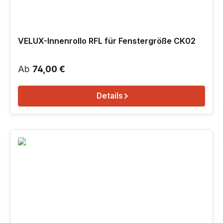
VELUX-Innenrollo RFL für Fenstergröße CK02
Regulärer Preis:
Ab
74,00 €
Details