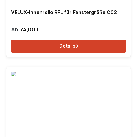
VELUX-Innenrollo RFL für Fenstergröße C02
Regulärer Preis:
Ab
74,00 €
Details