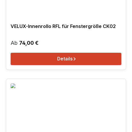
VELUX-Innenrollo RFL für Fenstergröße CK02
Regulärer Preis:
Ab
74,00 €
Details