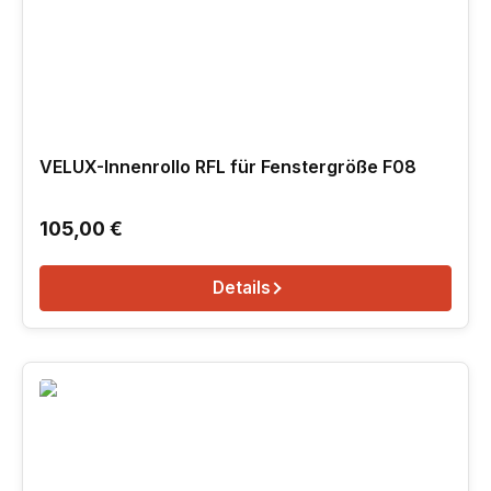
VELUX-Innenrollo RFL für Fenstergröße F08
Regulärer Preis:
105,00 €
Details