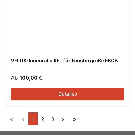
VELUX-Innenrollo RFL für Fenstergröße FK08
Regulärer Preis:
Ab
105,00 €
Details
Seite
Seite
Seite
1
2
3