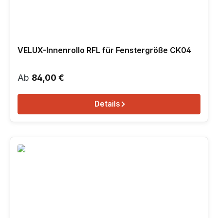
VELUX-Innenrollo RFL für Fenstergröße CK04
Regulärer Preis:
Ab
84,00 €
Details