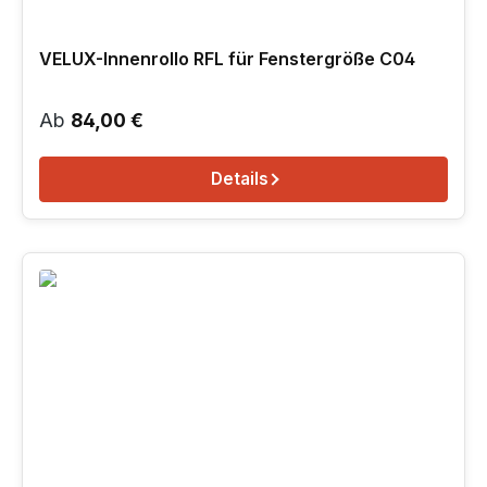
VELUX-Innenrollo RFL für Fenstergröße C04
Regulärer Preis:
Ab
84,00 €
Details