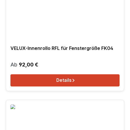
VELUX-Innenrollo RFL für Fenstergröße FK04
Regulärer Preis:
Ab
92,00 €
Details