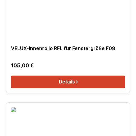
VELUX-Innenrollo RFL für Fenstergröße F08
Regulärer Preis:
105,00 €
Details