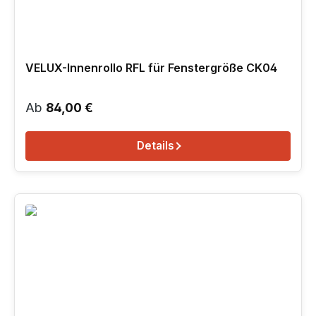
VELUX-Innenrollo RFL für Fenstergröße CK04
Regulärer Preis:
Ab
84,00 €
Details