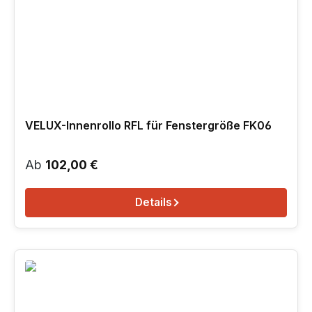
VELUX-Innenrollo RFL für Fenstergröße FK06
Regulärer Preis:
Ab
102,00 €
Details