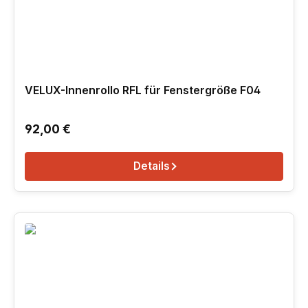
VELUX-Innenrollo RFL für Fenstergröße F04
Regulärer Preis:
92,00 €
Details