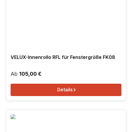
VELUX-Innenrollo RFL für Fenstergröße FK08
Regulärer Preis:
Ab
105,00 €
Details