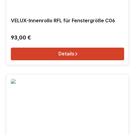
VELUX-Innenrollo RFL für Fenstergröße C06
Regulärer Preis:
93,00 €
Details