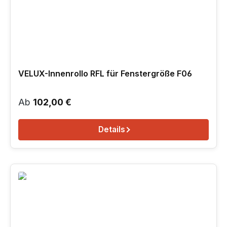
VELUX-Innenrollo RFL für Fenstergröße F06
Regulärer Preis:
Ab
102,00 €
Details