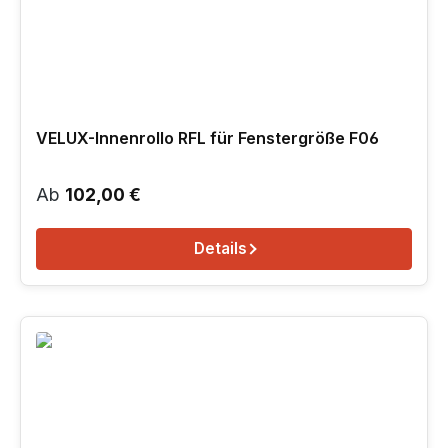
VELUX-Innenrollo RFL für Fenstergröße F06
Regulärer Preis:
Ab
102,00 €
Details