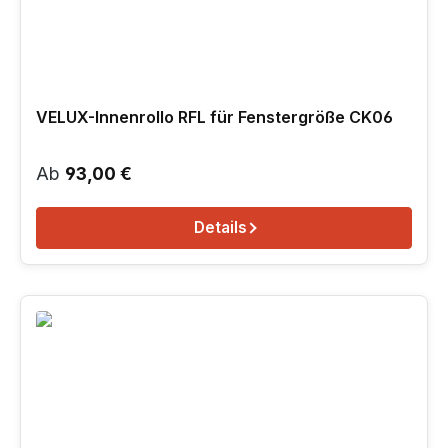
VELUX-Innenrollo RFL für Fenstergröße CK06
Regulärer Preis:
Ab
93,00 €
Details