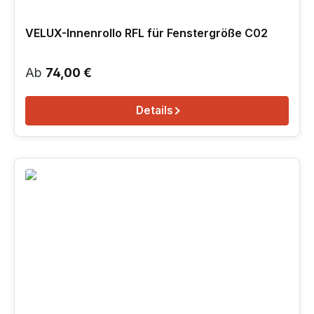
VELUX-Innenrollo RFL für Fenstergröße C02
Regulärer Preis:
Ab
74,00 €
Details