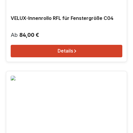
VELUX-Innenrollo RFL für Fenstergröße C04
Regulärer Preis:
Ab
84,00 €
Details