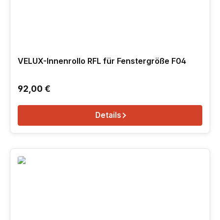
VELUX-Innenrollo RFL für Fenstergröße F04
Regulärer Preis:
92,00 €
Details