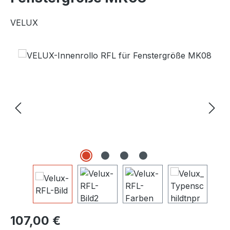
VELUX
Bildergalerie überspringen
Regulärer Preis:
107,00 €