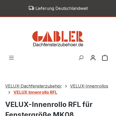
Zum Hauptinhalt springen
Lieferung Deutschlandweit
War
VELUX-Dachfensterzubehör
VELUX-Innenrollos
VELUX Innenrollo RFL
VELUX-Innenrollo RFL für
Fenstergröße MK08