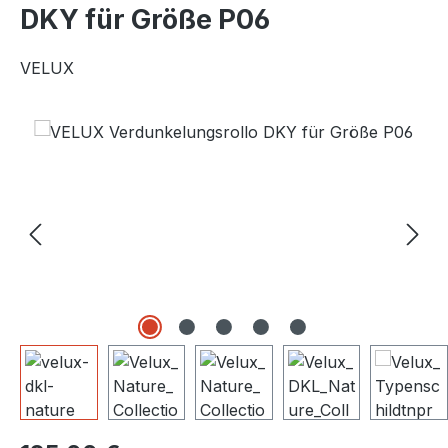
DKY für Größe P06
VELUX
Bildergalerie überspringen
Regulärer Preis: