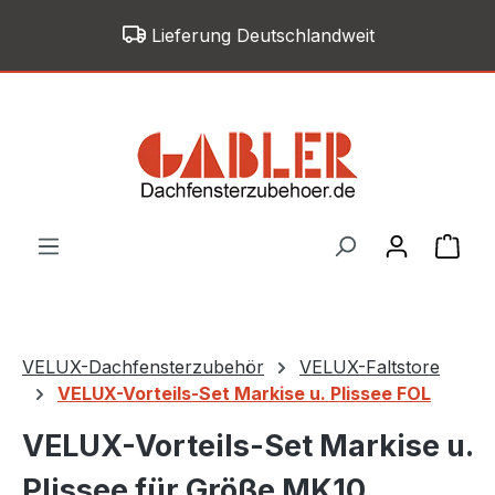
Zum Hauptinhalt springen
Lieferung Deutschlandweit
War
VELUX-Dachfensterzubehör
VELUX-Faltstore
VELUX-Vorteils-Set Markise u. Plissee FOL
VELUX-Vorteils-Set Markise u.
Plissee für Größe MK10