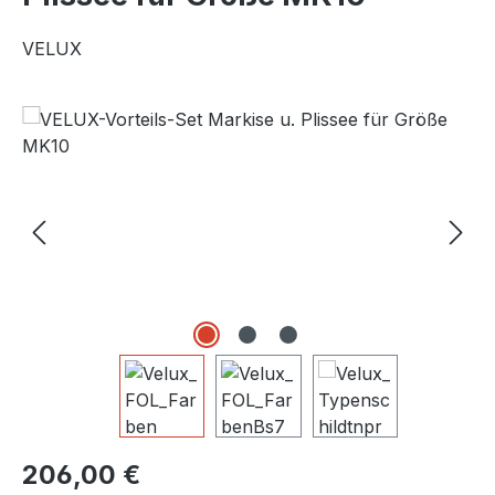
VELUX
Bildergalerie überspringen
Regulärer Preis:
206,00 €