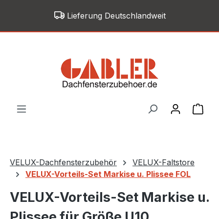
Zum Hauptinhalt springen
Lieferung Deutschlandweit
War
VELUX-Dachfensterzubehör
VELUX-Faltstore
VELUX-Vorteils-Set Markise u. Plissee FOL
VELUX-Vorteils-Set Markise u.
Plissee für Größe U10