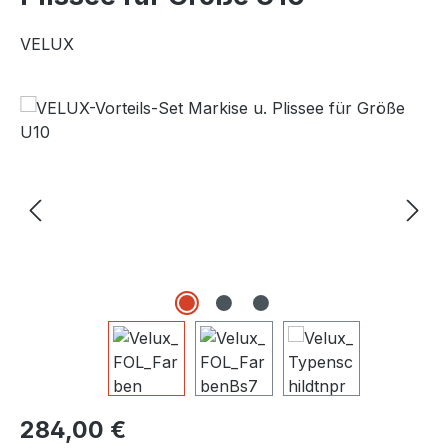
VELUX
Bildergalerie überspringen
Regulärer Preis:
284,00 €